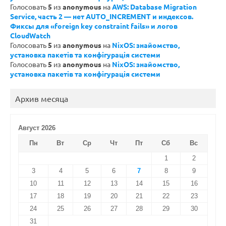
Голосовать
5
из
anonymous
на
AWS: Database Migration
Service, часть 2 — нет AUTO_INCREMENT и индексов.
Фиксы для «foreign key constraint fails» и логов
CloudWatch
Голосовать
5
из
anonymous
на
NixOS: знайомство,
установка пакетів та конфігурація системи
Голосовать
5
из
anonymous
на
NixOS: знайомство,
установка пакетів та конфігурація системи
Архив месяца
Август 2026
Пн
Вт
Ср
Чт
Пт
Сб
Вс
1
2
3
4
5
6
7
8
9
10
11
12
13
14
15
16
17
18
19
20
21
22
23
24
25
26
27
28
29
30
31