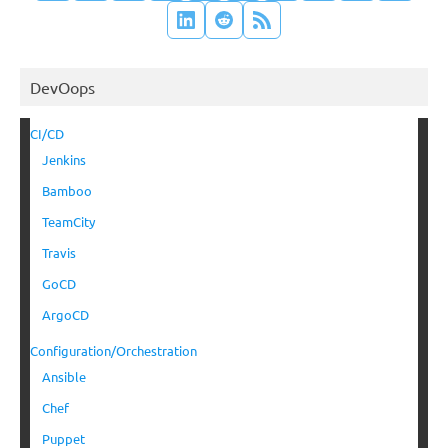
DevOops
CI/CD
Jenkins
Bamboo
TeamCity
Travis
GoCD
ArgoCD
Configuration/Orchestration
Ansible
Chef
Puppet