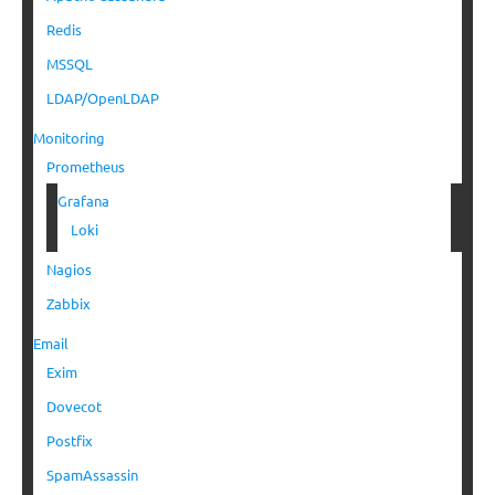
Redis
MSSQL
LDAP/OpenLDAP
Monitoring
Prometheus
Grafana
Loki
Nagios
Zabbix
Email
Exim
Dovecot
Postfix
SpamAssassin