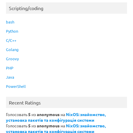
Scripting/coding
bash
Python
C/C++
Golang
Groovy
PHP
Java
PowerShell
Recent Ratings
Голосовать
5
из
anonymous
на
NixOS: знайомство,
установка пакетів та конфігурація системи
Голосовать
5
из
anonymous
на
NixOS: знайомство,
установка пакетів та конфігурація системи